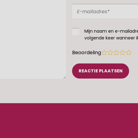
Mijn naam en e-mailadre
volgende keer wanneer ik
Beoordeling
1
2
3
4
5