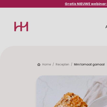
Gratis NIEUWE webinar: 
Aanbod
Home
/
Recepten
/
Mini tomaat garnaal
Ontdek hier het Healthy Habits aanbo
Inloggen voor members
Bekijk het volledige aanbod