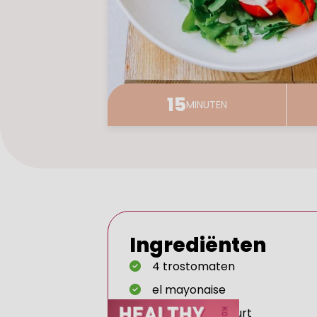
15
MINUTEN
Ingrediënten
4 trostomaten
el mayonaise
1 el natuuryoghurt