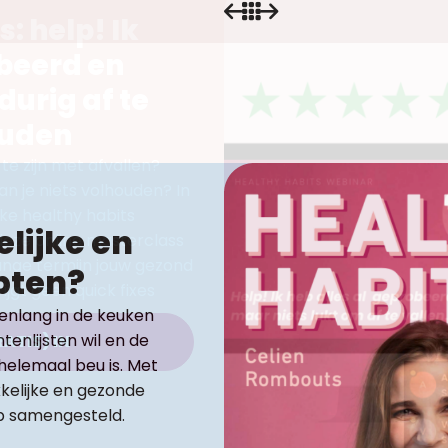
: help! Ik
obeerd en
durig af te
ouden
te zijn met afvallen?
n je niets volhouden? In
eke healthy habits
lijke en
deze online masterclass
ange termijn jouw gezond
pten?
ijgt geen quick fixes
enlang in de keuken
tenlijsten wil en de
ATIS) IN
helemaal beu is. Met
kelijke en gezonde
eb samengesteld.