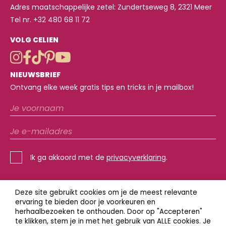
Adres maatschappelijke zetel: Zundertseweg 8, 2321 Meer
Tel nr. +32 480 68 11 72
VOLG CELIEN
NIEUWSBRIEF
Ontvang elke week gratis tips en tricks in je mailbox!
Ik ga akkoord met de
privacyverklaring
.
Deze site gebruikt cookies om je de meest relevante
ervaring te bieden door je voorkeuren en
herhaalbezoeken te onthouden. Door op "Accepteren"
REVIEWPOLICY + AV
te klikken, stem je in met het gebruik van ALLE cookies. Je