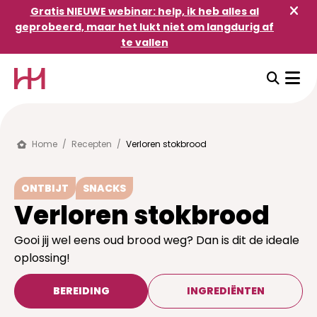
Gratis NIEUWE webinar: help, ik heb alles al
geprobeerd, maar het lukt niet om langdurig af
te vallen
Gratis masterclass:
help! Ik heb alles al
geprobeerd en niets lukt
om langdurig af te
Home
/
Recepten
/
Verloren stokbrood
vallen en vol te houden
ONTBIJT
Ben je het beu om constant bezig te zijn met
SNACKS
Verloren stokbrood
afvallen? Heb je al veel geprobeerd maar kan
je niets volhouden? In deze masterclass krijg je
Gooi jij wel eens oud brood weg? Dan is dit de ideale
mijn unieke healthy habits framework bomvol
oplossing!
inzichten. Na deze online masterclass weet jij
wat je moet doen om op lange termijn jouw
BEREIDING
INGREDIËNTEN
gezond gewicht te bereiken. Opgelet: je krijgt
geen quick fixes