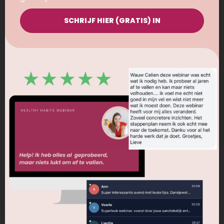
gekarameliseerde peren met kaneel maakt dit
gerecht zowel voedzaam als méga lekker!
SCHRIJF HIER (GRATIS) IN
Perfect voor een uitgebreid ontbijt of een
verwennerij in het weekend! Geniet van deze
voedzame pannenkoekjes die je binnen een
handomdraai op tafel zet!
BEREIDING
INGREDIËNTEN