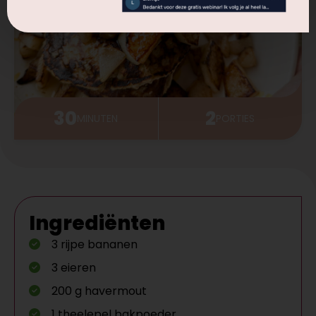
30
2
MINUTEN
PORTIES
Ingrediënten
3 rijpe bananen
3 eieren
200 g havermout
1 theelepel bakpoeder