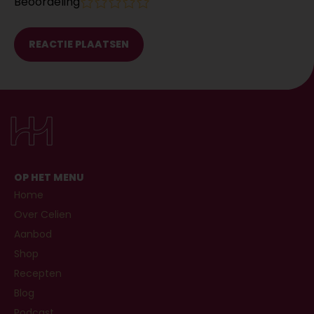
Beoordeling
1
2
3
4
5
OP HET MENU
Home
Over Celien
Aanbod
Shop
Recepten
Blog
Podcast