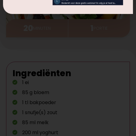
20
1
MINUTEN
PORTIE
Ingrediënten
1 ei
85 g bloem
1 tl bakpoeder
1 snufje(s) zout
85 ml melk
200 ml yoghurt