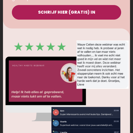
door er taco’s van te maken en te vullen met
yoghurt en verse fruit. Ziet er super tof uit en is ook
SCHRIJF HIER (GRATIS) IN
nog eens mega lekker!
BEREIDING
INGREDIËNTEN