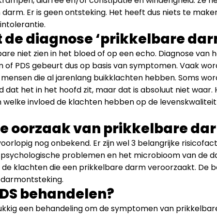
 krampen, diarree en/of constipatie en winderigheid. Ze 
un darm. Er is geen ontsteking. Het heeft dus niets te mak
intolerantie.
t de diagnose ‘prikkelbare da
bare niet zien in het bloed of op een echo. Diagnose van 
of PDS gebeurt dus op basis van symptomen. Vaak word
j mensen die al jarenlang buikklachten hebben. Soms wor
 dat het in het hoofd zit, maar dat is absoluut niet waar. H
welke invloed de klachten hebben op de levenskwaliteit
de oorzaak van prikkelbare d
oorlopig nog onbekend. Er zijn wel 3 belangrijke risicofac
, psychologische problemen en het microbioom van de da
 de klachten die een prikkelbare darm veroorzaakt. De 
 darmontsteking.
PDS behandelen?
lukkig een behandeling om de symptomen van prikkelbar