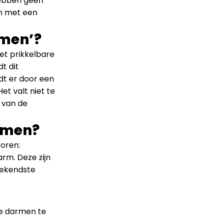
hebben geen
en met een
rmen’?
het prikkelbare
t dit
dt er door een
et valt niet te
 van de
armen?
toren:
rm. Deze zijn
bekendste
e darmen te