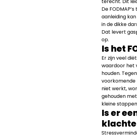
terecht. Dit l
De FODMAP’s t
aanleiding kan
in de dikke da
Dat levert ga
op.
Is het 
Er zijn veel d
waardoor het v
houden. Tegenw
voorkomende tr
niet werkt, wo
gehouden met w
kleine stappen
Is er e
klachte
Stressverminde