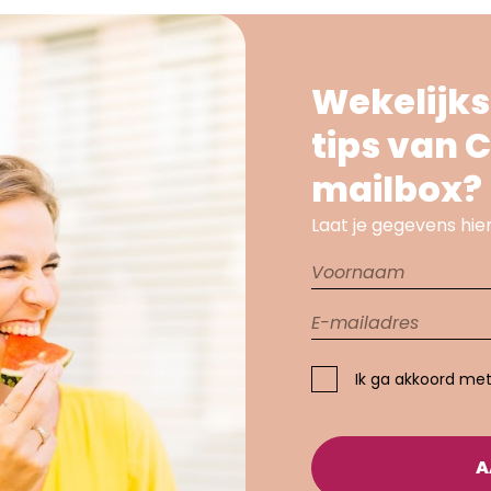
Wekelijks
tips van C
mailbox?
Laat je gegevens hier
Ik ga akkoord me