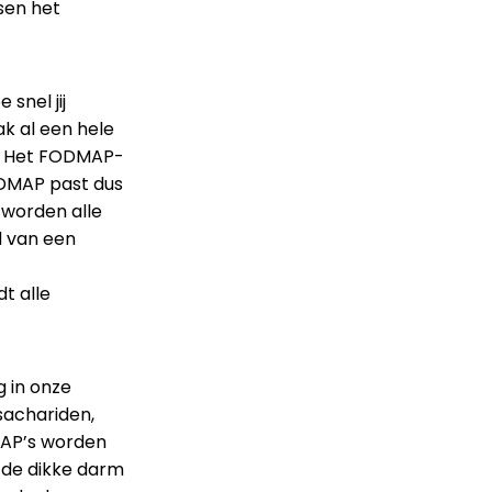
sen het
snel jij
k al een hele
n. Het FODMAP-
ODMAP past dus
e worden alle
d van een
dt alle
 in onze
sachariden,
MAP’s worden
 de dikke darm