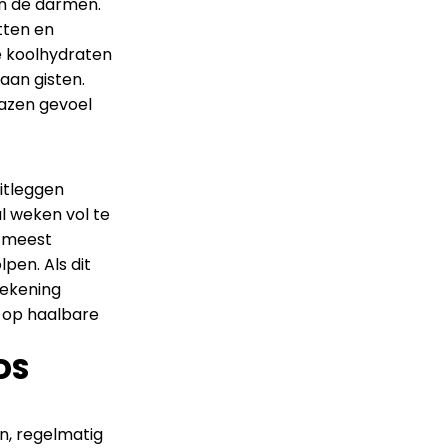
in de darmen.
tten en
e koolhydraten
aan gisten.
azen gevoel
uitleggen
l weken vol te
e meest
pen. Als dit
rekening
t op haalbare
DS
n, regelmatig