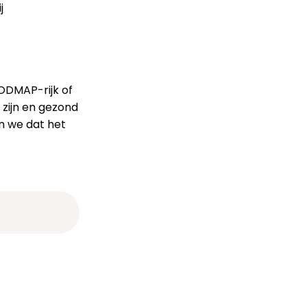
j
ODMAP-rijk of
 zijn en gezond
n we dat het