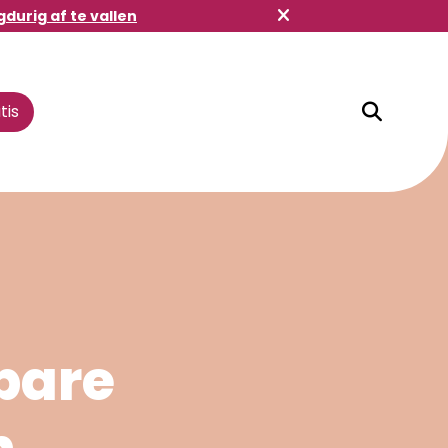
gdurig af te vallen
tis
Winkelbuddy
bare