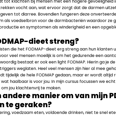
eidt tot klachten bij mensen met een hogere gevoeligheid 
rekken vocht aan, wat ervoor zorgt dat de darmen uitze
 geven tot diarree. Bovendien fungeren deze onverteerd
rm als voedselbron voor de darmbacteriën waardoor ze g
sproductie en symptomen als winderigheid en een opgebl
FODMAP-dieet streng?
iëtisten die het FODMAP-dieet erg streng aan hun klanten 
oor veel mensen moeilijk is om het gedurende een aanta
oordig bestaat er ook een light FODMAP. Hierin ga je d
iggers weglaten. Heel veel mensen zijn hier al mee gehol
rdt tijdelijk de hele FODMAP gedaan, maar er wordt altijd 
at haalbaar is voor jou. In mijn cursus focussen we ech
 om jou klachtenvrij te maken.
en andere manier om van mijn P
n te geraken?
ring, voedzaam eten, voldoende drinken, niet te snel ete