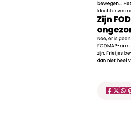
bewegen,… Het 
klachtenvermin
Zijn FO
ongezo
Nee, er is ge
FODMAP-arm. Er
zijn. Frietjes
dan niet heel 