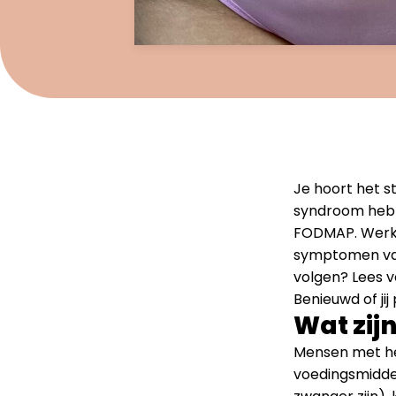
Je hoort het s
syndroom hebbe
FODMAP. Werkt
symptomen van
volgen? Lees v
Benieuwd of ji
Wat zij
Mensen met he
voedingsmiddel