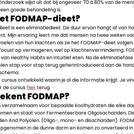
nderzoek wijst uit dat bij ongeveer 70 à 80% van de men
een goede behandeling is.
het FODMAP-dieet?
et is een eliminatiedieet. De duur ervan hangt af van hoe 
ent. Mijn ervaring leert me dat mensen na twee weken vaa
voelen van hun klachten als ze het FODMAP-dieet volge
gefocust op vermageren, wel op klachtenvermindering. F
 van Healthy Habits en intuïtief eten. Na de eliminatiefas
len stap voor stap terug geherintroduceerd aan de han
eschema.
cursus ontwikkeld waarin je al die informatie krijgt. Je vin
r de cursus
hier
terug.
tekent FODMAP?
 verzamelnaam voor bepaalde koolhydraten die elke dag
omen en staat voor Fermenteerbare Oligosachariden, Di
en And Polyolen. (Oligo-, mono- en disachariden). FOD
t opgenomen in de dunne darm en komen zo onverteerd in