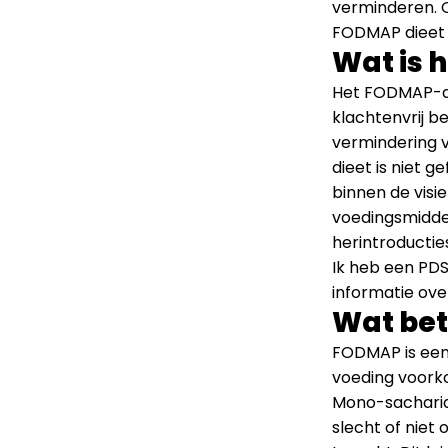
verminderen. O
FODMAP dieet 
Wat is 
Het FODMAP-die
klachtenvrij b
vermindering 
dieet is niet 
binnen de visie
voedingsmidde
herintroducti
Ik heb een PDS 
informatie ove
Wat be
FODMAP is een
voeding voork
Mono-sacharid
slecht of nie