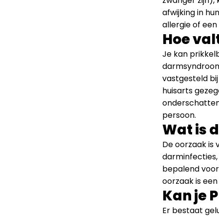
zwanger zijn),
afwijking in h
allergie of een 
Hoe val
Je kan prikkel
darmsyndroom 
vastgesteld bi
huisarts gezegd
onderschatten 
persoon.
Wat is 
De oorzaak is v
darminfecties
bepalend voor
oorzaak is een
Kan je 
Er bestaat ge