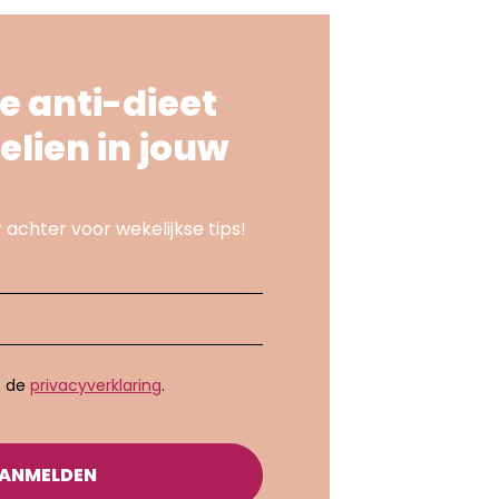
e anti-dieet
elien in jouw
 achter voor wekelijkse tips!
t de
privacyverklaring
.