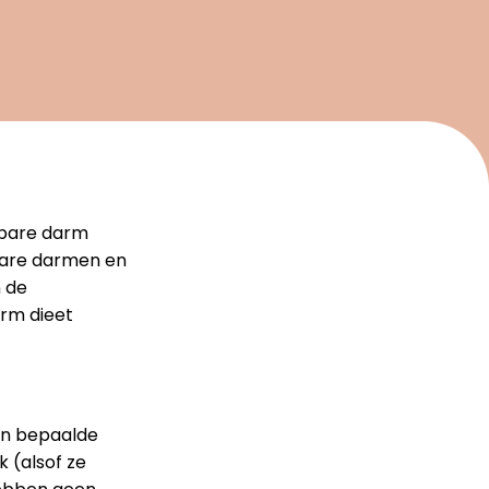
lbare darm
lbare darmen en
 de
rm dieet
an bepaalde
 (alsof ze