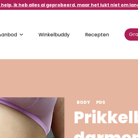
help, ik heb alles al geprobeerd, maar het lukt niet om lan
Gra
Aanbod
Winkelbuddy
Recepten
DIRECT NAAR
d.
Destination Healthy
Habits
BODY
PDS
Prikkel