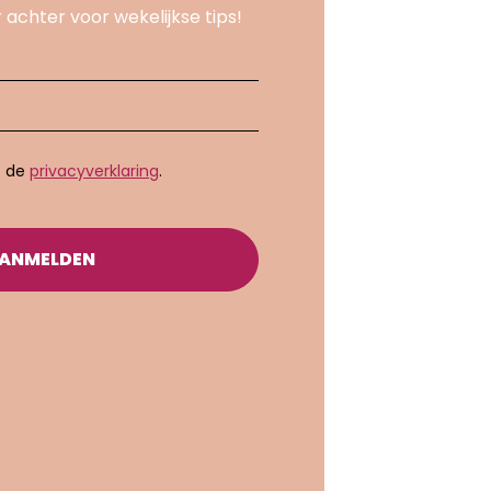
 achter voor wekelijkse tips!
t de
privacyverklaring
.