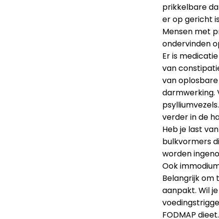
prikkelbare da
er op gericht 
Mensen met pr
ondervinden op
Er is medicatie
van constipat
van oplosbare
darmwerking. V
psylliumvezels
verder in de h
Heb je last va
bulkvormers di
worden ingeno
Ook immodium k
Belangrijk om 
aanpakt. Wil j
voedingstrigge
FODMAP dieet. 