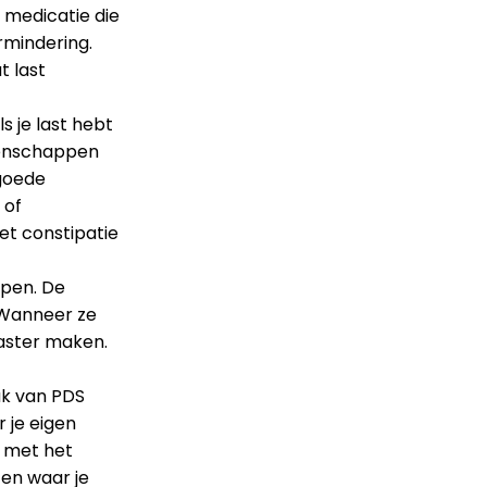
 medicatie die
rmindering.
t last
s je last hebt
genschappen
 goede
 of
et constipatie
lpen. De
. Wanneer ze
aster maken.
ak van PDS
 je eigen
g met het
 en waar je