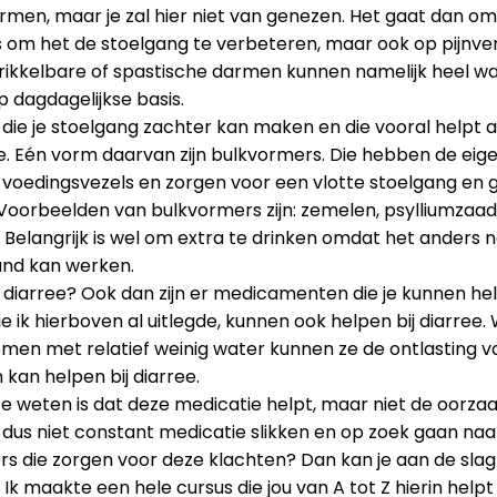
rmen, maar je zal hier niet van genezen. Het gaat dan om
is om het de stoelgang te verbeteren, maar ook op pijnve
ikkelbare of spastische darmen kunnen namelijk heel wa
 dagdagelijkse basis.
 die je stoelgang zachter kan maken en die vooral helpt al
ie. Eén vorm daarvan zijn bulkvormers. Die hebben de ei
 voedingsvezels en zorgen voor een vlotte stoelgang en
oorbeelden van bulkvormers zijn: zemelen, psylliumzaad
. Belangrijk is wel om extra te drinken omdat het anders n
and kan werken.
n diarree? Ook dan zijn er medicamenten die je kunnen he
e ik hierboven al uitlegde, kunnen ook helpen bij diarree
men met relatief weinig water kunnen ze de ontlasting v
an helpen bij diarree.
te weten is dat deze medicatie helpt, maar niet de oorza
e dus niet constant medicatie slikken en op zoek gaan naar
rs die zorgen voor deze klachten? Dan kan je aan de sla
Ik maakte een hele cursus die jou van A tot Z hierin helpt