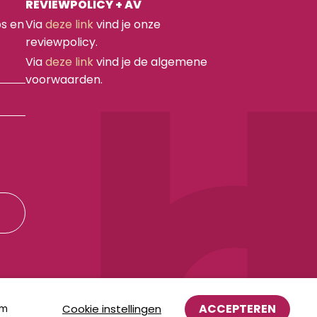
REVIEWPOLICY + AV
ps en
Via
deze link
vind je onze
reviewpolicy.
Via
deze link
vind je de algemene
voorwaarden.
ACCEPTEREN
Cookie instellingen
om
d
|
Privacyverklaring