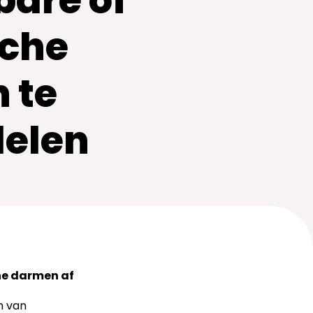
bare of
sche
 te
elen
che darmen af
n van