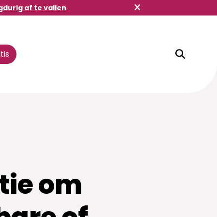
gdurig af te vallen
tis
Winkelbuddy
tie om