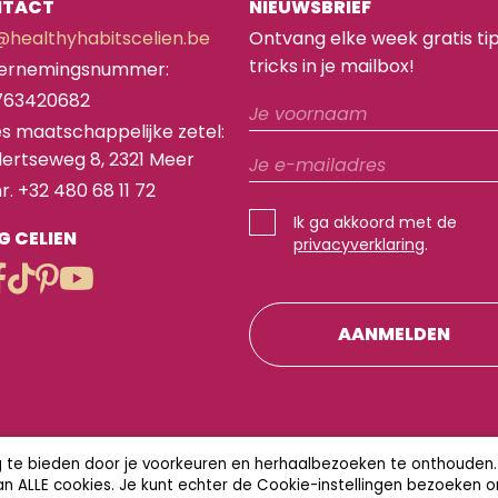
NTACT
NIEUWSBRIEF
@healthyhabitscelien.be
Ontvang elke week gratis ti
tricks in je mailbox!
ernemingsnummer:
763420682
s maatschappelijke zetel:
ertseweg 8, 2321 Meer
nr. +32 480 68 11 72
Ik ga akkoord met de
G CELIEN
privacyverklaring
.
ng te bieden door je voorkeuren en herhaalbezoeken te onthouden.
van ALLE cookies. Je kunt echter de Cookie-instellingen bezoeken 
tsCelien.be - Alle rechten voorbehouden |
Cookies
|
Cookiebelei