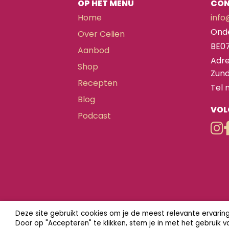
OP HET MENU
CO
Home
info
Ond
Over Celien
BE0
Aanbod
Adre
Shop
Zund
Recepten
Tel 
Blog
VOL
Podcast
Deze site gebruikt cookies om je de meest relevante ervari
Door op "Accepteren" te klikken, stem je in met het gebruik 
© 2026 HealthyHabi