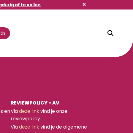
gdurig af te vallen
tis
Winkelbuddy
REVIEWPOLICY + AV
ps en
Via
deze link
vind je onze
reviewpolicy.
Via
deze link
vind je de algemene