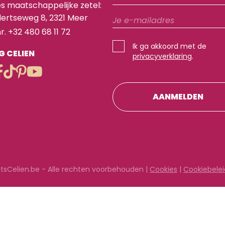
s maatschappelijke zetel:
eke healthy habits
ertseweg 8, 2321 Meer
deze online masterclass
nr. +32 480 68 11 72
ange termijn jouw gezond
Ik ga akkoord met de
ijgt geen quick fixes
G CELIEN
privacyverklaring
.
ATIS) IN
tsCelien.be - Alle rechten voorbehouden |
Cookies
|
Cookiebelei