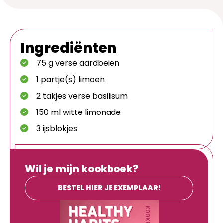
Ingrediënten
75 g verse aardbeien
1 partje(s) limoen
2 takjes verse basilisum
150 ml witte limonade
3 ijsblokjes
Wil je mijn kookboek?
BESTEL HIER JE EXEMPLAAR!