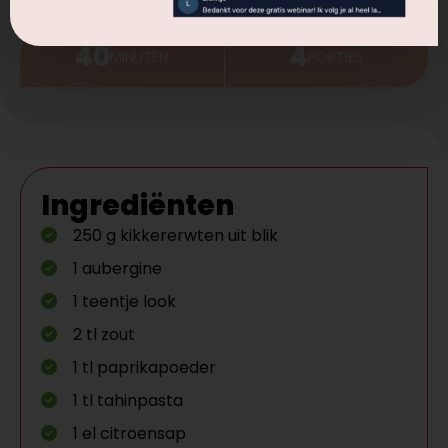
40
4
MINUTEN
PORTIES
Ingrediënten
250 g kikkererwten uit blik
1 aubergine
1 teentje look
2 tl zout
1 tl paprikapoeder
1 tl tahinpasta
1 el citroensap