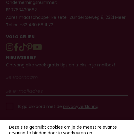
Ondernemingsnummer:
BE0763420682
Adres maatschappelijke zetel: Zundertseweg 8, 2321 Meer
Tel nr. +32 480 68 11 72
VOLG CELIEN
NIEUWSBRIEF
Ontvang elke week gratis tips en tricks in je mailbox!
Ik ga akkoord met de
privacyverklaring
.
Deze site gebruikt cookies om je de meest relevante
ervaring te bieden door je voorkeuren en