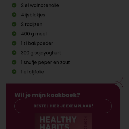
2 el walnotenolie
4 ijsblokjes
2 radijzen
400 g meel
1 tl bakpoeder
300 g sojayoghurt
1 snufje peper en zout
1 el olijfolie
Wil je mijn kookboek?
BESTEL HIER JE EXEMPLAAR!