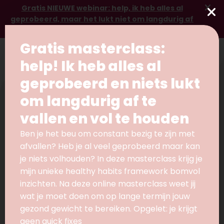
Gratis NIEUWE webinar: help, ik heb alles al
geprobeerd, maar het lukt niet om langdurig af
te vallen
Gratis masterclass:
help! Ik heb alles al
geprobeerd en niets lukt
om langdurig af te
Home
/
Recepten
/
Gegrilde aubergine hummus met vegan
vallen en vol te houden
naanbrood
Ben je het beu om constant bezig te zijn met
SNACKS
VOORGERECHT
afvallen? Heb je al veel geprobeerd maar kan
Gegrilde aubergine
je niets volhouden? In deze masterclass krijg je
mijn unieke healthy habits framework bomvol
hummus met vegan
inzichten. Na deze online masterclass weet jij
wat je moet doen om op lange termijn jouw
naanbrood
gezond gewicht te bereiken. Opgelet: je krijgt
geen quick fixes