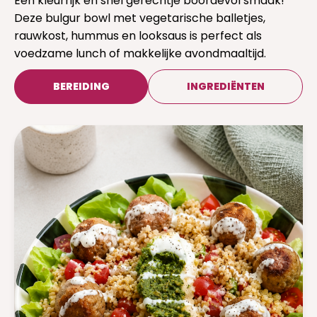
Een kleurrijk en snel gerechtje boordevol smaak!
Deze bulgur bowl met vegetarische balletjes,
SCHRIJF HIER (GRATIS) IN
rauwkost, hummus en looksaus is perfect als
voedzame lunch of makkelijke avondmaaltijd.
BEREIDING
INGREDIËNTEN