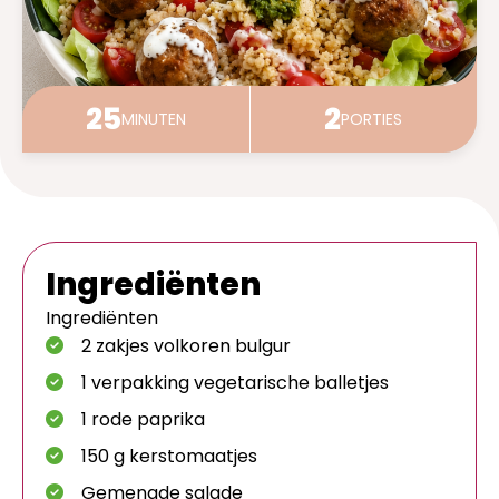
25
2
MINUTEN
PORTIES
Ingrediënten
Ingrediënten
2 zakjes volkoren bulgur
1 verpakking vegetarische balletjes
1 rode paprika
150 g kerstomaatjes
Gemengde salade