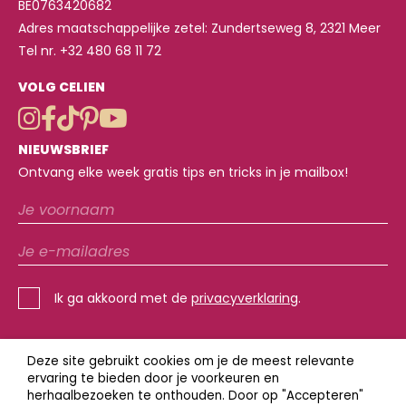
BE0763420682
Adres maatschappelijke zetel: Zundertseweg 8, 2321 Meer
Tel nr. +32 480 68 11 72
VOLG CELIEN
NIEUWSBRIEF
Ontvang elke week gratis tips en tricks in je mailbox!
Ik ga akkoord met de
privacyverklaring
.
Deze site gebruikt cookies om je de meest relevante
ervaring te bieden door je voorkeuren en
herhaalbezoeken te onthouden. Door op "Accepteren"
REVIEWPOLICY + AV