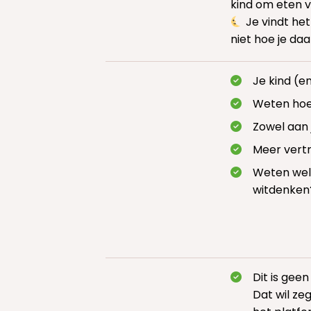
kind om eten 
Je vindt het
niet hoe je daa
Je kind (e
Weten hoe
Zowel aan 
Meer vertr
Weten welk
witdenken
Dit is gee
Dat wil ze