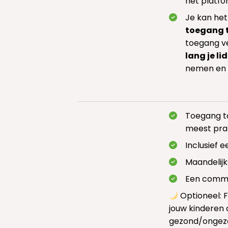
het platfo
Je kan het
toegang t
toegang ve
lang je lid
nemen en 
Toegang t
meest pra
Inclusief 
Maandelijk
Een commun
Optioneel: 
jouw kinderen 
gezond/ongez