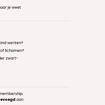
maar je weet
 kind werken?
 of lichamen?
der zwart-
n membership.
gevoegd
aan