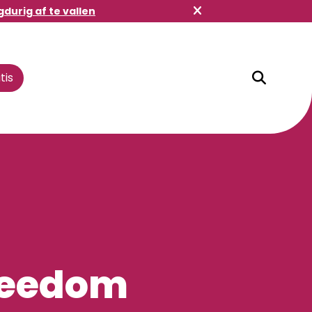
gdurig af te vallen
tis
Winkelbuddy
reedom