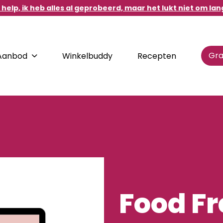
help, ik heb alles al geprobeerd, maar het lukt niet om lan
Gra
Aanbod
Winkelbuddy
Recepten
DIRECT NAAR
d.
Destination Healthy
Habits
Food F