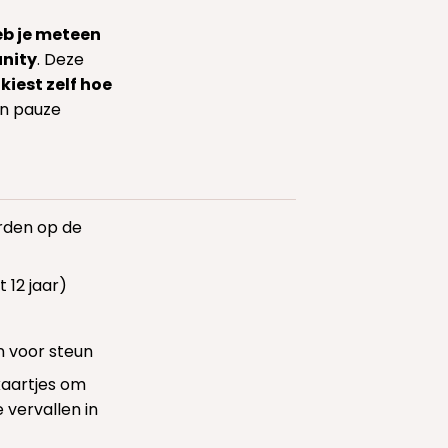
heb je meteen
unity
. Deze
 kiest zelf hoe
en pauze
rden op de
 12 jaar)
n voor steun
kaartjes om
 vervallen in