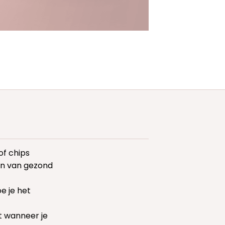
of chips
en van gezond
e je het
t wanneer je