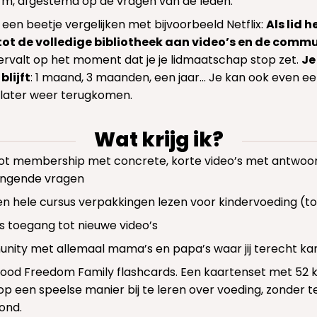
rm, afgestemd op de vragen van de leden.
 een beetje vergelijken met bijvoorbeeld Netflix:
Als lid 
ot de volledige bibliotheek aan video’s en de comm
rvalt op het moment dat je je lidmaatschap stop zet.
Je
 blijft
: 1 maand, 3 maanden, een jaar… Je kan ook even e
later weer terugkomen.
Wat krijg ik?
ot membership met concrete, korte video’s met antwoo
ngende vragen
een hele cursus verpakkingen lezen voor kindervoeding (tot
s toegang tot nieuwe video’s
ity met allemaal mama’s en papa’s waar jij terecht ka
Food Freedom Family flashcards. Een kaartenset met 52 
op een speelse manier bij te leren over voeding, zonder te
ond.