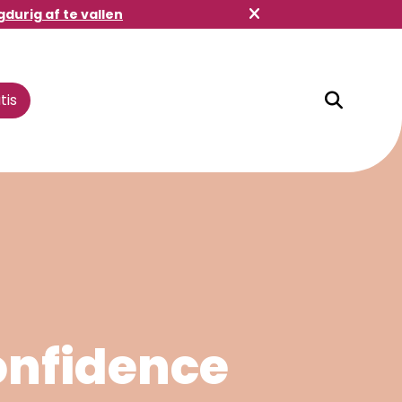
gdurig af te vallen
tis
Winkelbuddy
onfidence