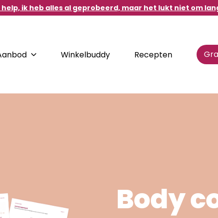
help, ik heb alles al geprobeerd, maar het lukt niet om lan
Gra
Aanbod
Winkelbuddy
Recepten
DIRECT NAAR
d.
Destination Healthy
Habits
Body c