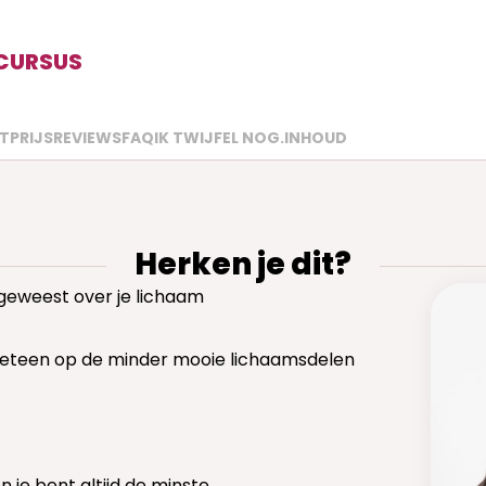
 CURSUS
TPRIJS
REVIEWS
FAQ
IK TWIJFEL NOG.
INHOUD
Herken je dit?
 geweest over je lichaam
 je meteen op de minder mooie lichaamsdelen
n je bent altijd de minste