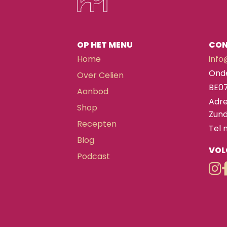
OP HET MENU
CO
Home
info
Ond
Over Celien
BE0
Aanbod
Adre
Shop
Zund
Recepten
Tel 
Blog
VOL
Podcast