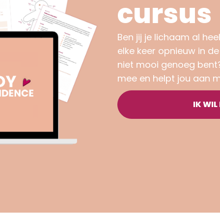
cursus
Ben jij je lichaam al he
elke keer opnieuw in d
niet mooi genoeg bent
mee en helpt jou aan m
IK WIL