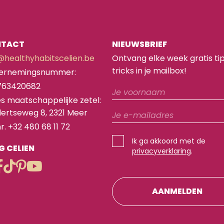
NTACT
NIEUWSBRIEF
@healthyhabitscelien.be
Ontvang elke week gratis ti
tricks in je mailbox!
ernemingsnummer:
763420682
s maatschappelijke zetel:
ertseweg 8, 2321 Meer
nr. +32 480 68 11 72
Ik ga akkoord met de
G CELIEN
privacyverklaring
.