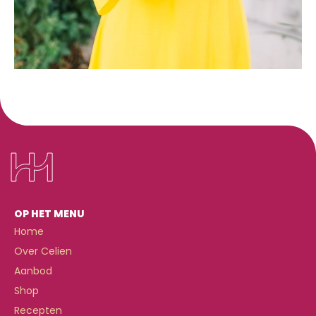
OP HET MENU
Home
Over Celien
Aanbod
Shop
Recepten