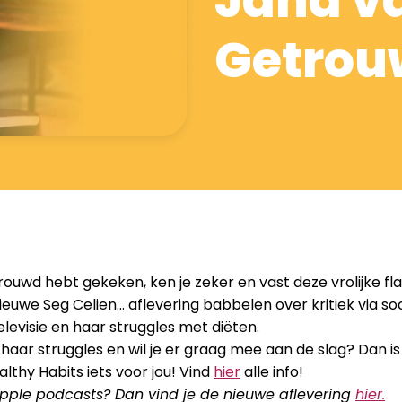
Jana va
Getro
trouwd hebt gekeken, ken je zeker en vast deze vrolijke fla
ieuwe Seg Celien… aflevering babbelen over kritiek via so
televisie en haar struggles met diëten.
 haar struggles en wil je er graag mee aan de slag? Dan is
lthy Habits iets voor jou! Vind
hier
alle info!
 Apple podcasts? Dan vind je de nieuwe aflevering
hier.