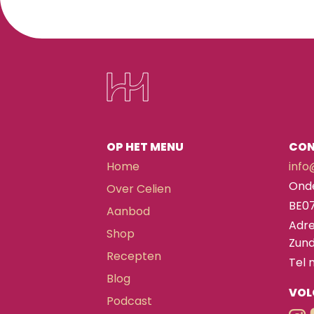
OP HET MENU
CO
Home
info
Ond
Over Celien
BE0
Aanbod
Adre
Shop
Zund
Recepten
Tel 
Blog
VOL
Podcast