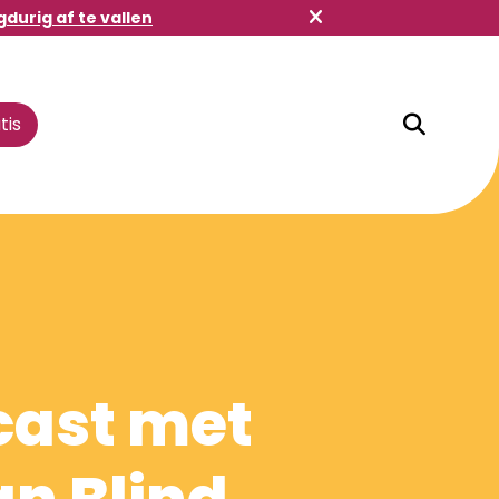
gdurig af te vallen
tis
Winkelbuddy
cast met