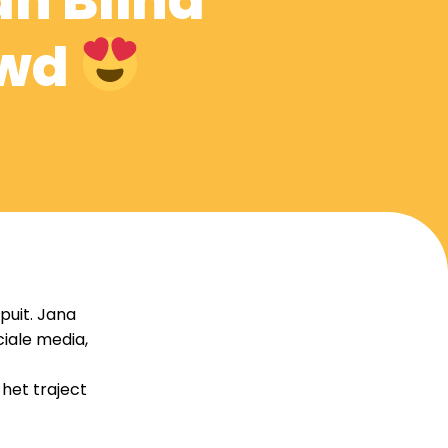
n Blind
uwd
puit. Jana
ciale media,
 het traject