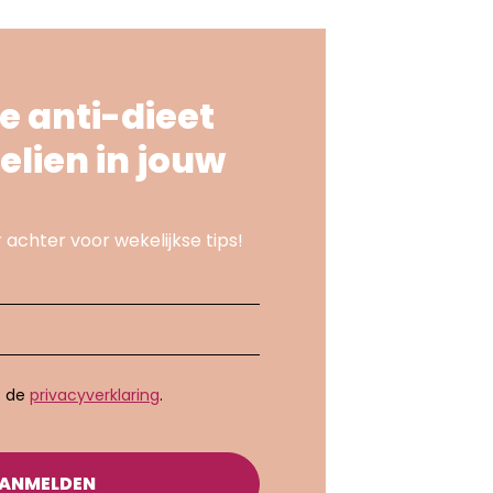
e anti-dieet
elien in jouw
 achter voor wekelijkse tips!
t de
privacyverklaring
.