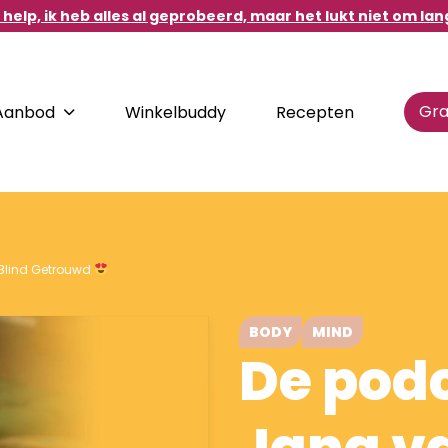
help, ik heb alles al geprobeerd, maar het lukt niet om lan
Gra
Aanbod
Winkelbuddy
Recepten
DIRECT NAAR
Blind Getrouwd
d.
Destination Healthy
Habits
BODY
MIND
De pod