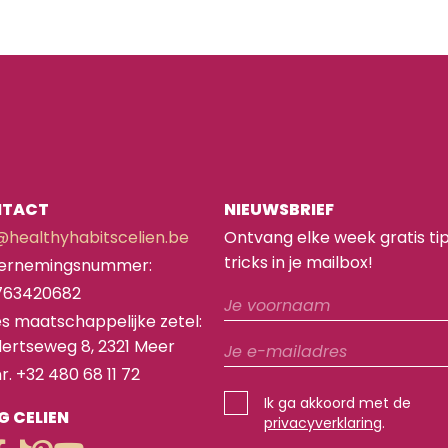
NTACT
NIEUWSBRIEF
@healthyhabitscelien.be
Ontvang elke week gratis ti
tricks in je mailbox!
ernemingsnummer:
763420682
s maatschappelijke zetel:
ertseweg 8, 2321 Meer
nr. +32 480 68 11 72
Ik ga akkoord met de
G CELIEN
privacyverklaring
.