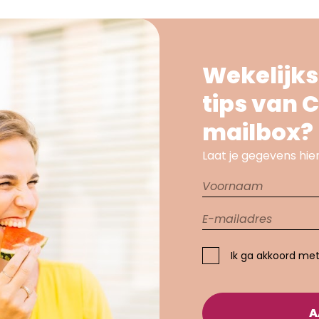
Wekelijks
tips van C
mailbox?
Laat je gegevens hier
Ik ga akkoord me