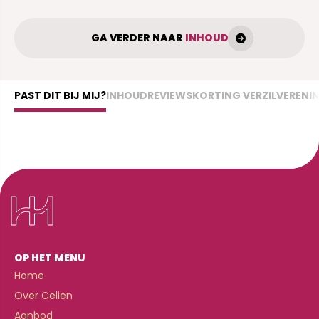
GA VERDER NAAR
INHOUD
PAST DIT BIJ MIJ?
INHOUD
REVIEWS
KORTING VERZILVEREN
I
OP HET MENU
Home
Over Celien
Aanbod