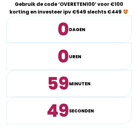
Gebruik de code ‘OVERETEN100’ voor €100
korting en investeer ipv €549 slechts €449
0
DAGEN
0
UREN
59
MINUTEN
49
SECONDEN