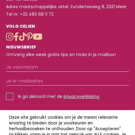
Adres maatschappelijke zetel: Zundertseweg 8, 2321 Meer
Tel nr. +32 480 68 11 72
VOLG CELIEN
NIEUWSBRIEF
Ontvang elke week gratis tips en tricks in je mailbox!
Ik ga akkoord met de
privacyverklaring
.
Deze site gebruikt cookies om je de meest relevante
ervaring te bieden door je voorkeuren en
herhaalbezoeken te onthouden. Door op "Accepteren"
REVIEWPOLICY + AV
te klikken, stem je in met het gebruik van ALLE cookies. Je