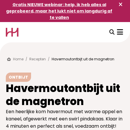
Gratis NIEUWE webinar: help, ik heb alles al
geprobeerd, maar het lukt niet om langdurig af
te vallen
Gratis masterclass:
help! Ik heb alles al
geprobeerd en niets lukt
om langdurig af te
Home
/
Recepten
/
Havermoutontbijt uit de magnetron
vallen en vol te houden
ONTBIJT
Ben je het beu om constant bezig te zijn met
Havermoutontbijt uit
afvallen? Heb je al veel geprobeerd maar kan
je niets volhouden? In deze masterclass krijg je
de magnetron
mijn unieke healthy habits framework bomvol
inzichten. Na deze online masterclass weet jij
Een heerlijke kom havermout met warme appel en
wat je moet doen om op lange termijn jouw
kaneel, afgewerkt met een swirl pindakaas. Klaar in
gezond gewicht te bereiken. Opgelet: je krijgt
4 minuten en perfect als snel, voedzaam ontbijt!
geen quick fixes