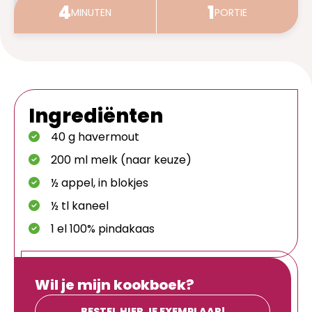
4
1
MINUTEN
PORTIE
Ingrediënten
40 g havermout
200 ml melk (naar keuze)
½ appel, in blokjes
½ tl kaneel
1 el 100% pindakaas
Wil je mijn kookboek?
BESTEL HIER JE EXEMPLAAR!