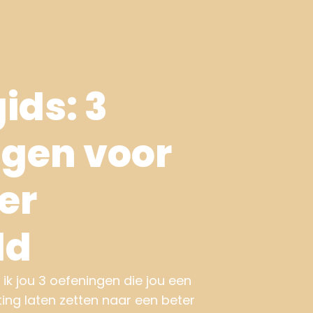
ids: 3
ngen voor
er
ld
 ik jou 3 oefeningen die jou een
ting laten zetten naar een beter