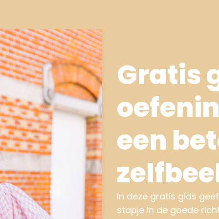
Gratis g
oefeni
een bet
zelfbee
In deze gratis gids geef
stapje in de goede rich