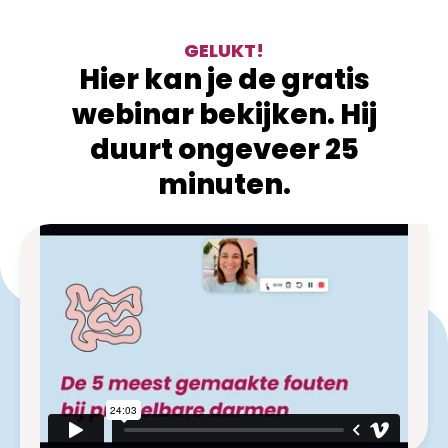
GELUKT!
Hier kan je de gratis
webinar bekijken. Hij
duurt ongeveer 25
minuten.
Dit element kan niet worden geladen.
Pas instellingen voor
Cookies
aan